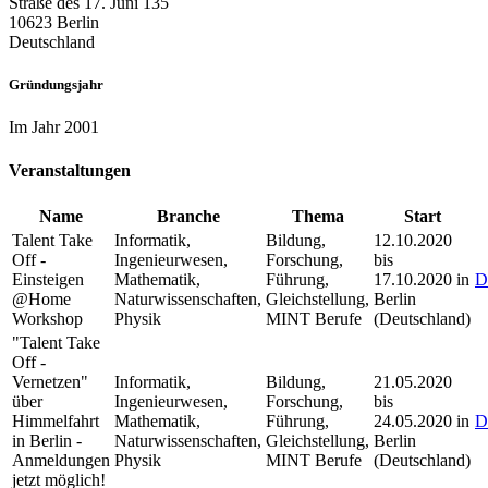
Straße des 17. Juni 135
10623 Berlin
Deutschland
Gründungsjahr
Im Jahr 2001
Veranstaltungen
Name
Branche
Thema
Start
Talent Take
Informatik,
Bildung,
12.10.2020
Off -
Ingenieurwesen,
Forschung,
bis
Einsteigen
Mathematik,
Führung,
17.10.2020 in
D
@Home
Naturwissenschaften,
Gleichstellung,
Berlin
Workshop
Physik
MINT Berufe
(Deutschland)
"Talent Take
Off -
Vernetzen"
Informatik,
Bildung,
21.05.2020
über
Ingenieurwesen,
Forschung,
bis
Himmelfahrt
Mathematik,
Führung,
24.05.2020 in
D
in Berlin -
Naturwissenschaften,
Gleichstellung,
Berlin
Anmeldungen
Physik
MINT Berufe
(Deutschland)
jetzt möglich!