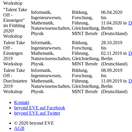
Workshop
"Talent Take
Informatik,
Bildung,
06.04.2020
Off -
Ingenieurwesen,
Forschung,
bis
Einsteigen"
Mathematik,
Führung,
11.04.2020 in
D
im Frühling
Naturwissenschaften,
Gleichstellung,
Berlin
2020!
Physik
MINT Berufe
(Deutschland)
Workshop
Talent Take
Informatik,
Bildung,
28.10.2019
Off -
Ingenieurwesen,
Forschung,
bis
Einsteigen
Mathematik,
Führung,
02.11.2019 in
D
2019
Naturwissenschaften,
Gleichstellung,
Berlin
Workshop
Physik
MINT Berufe
(Deutschland)
Talent Take
Informatik,
Bildung,
08.09.2019
Off -
Ingenieurwesen,
Forschung,
bis
Durchstarten
Mathematik,
Führung,
11.09.2019 in
D
2019
Naturwissenschaften,
Gleichstellung,
Berlin
Workshop
Physik
MINT Berufe
(Deutschland)
Kontakt
beyond EVE auf Facebook
beyond EVE auf Twitter
© 2020 beyond EVE
AGB