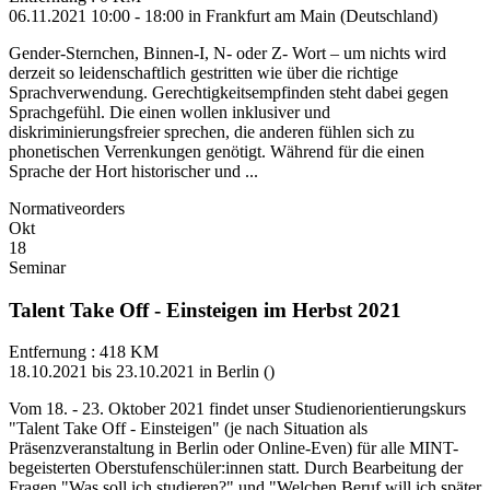
06.11.2021 10:00 - 18:00 in Frankfurt am Main (Deutschland)
Gender-Sternchen, Binnen-I, N- oder Z- Wort – um nichts wird
derzeit so leidenschaftlich gestritten wie über die richtige
Sprachverwendung. Gerechtigkeitsempfinden steht dabei gegen
Sprachgefühl. Die einen wollen inklusiver und
diskriminierungsfreier sprechen, die anderen fühlen sich zu
phonetischen Verrenkungen genötigt. Während für die einen
Sprache der Hort historischer und ...
Normativeorders
Okt
18
Seminar
Talent Take Off - Einsteigen im Herbst 2021
Entfernung : 418 KM
18.10.2021 bis 23.10.2021 in Berlin ()
Vom 18. - 23. Oktober 2021 findet unser Studienorientierungskurs
"Talent Take Off - Einsteigen" (je nach Situation als
Präsenzveranstaltung in Berlin oder Online-Even) für alle MINT-
begeisterten Oberstufenschüler:innen statt. Durch Bearbeitung der
Fragen "Was soll ich studieren?" und "Welchen Beruf will ich später